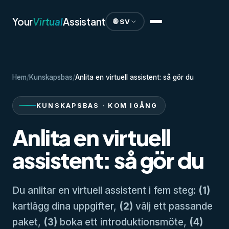
Your
Virtual
Assistant
🌐 SV
Hem
/
Kunskapsbas
/
Anlita en virtuell assistent: så gör du
KUNSKAPSBAS · KOM IGÅNG
Anlita en virtuell
assistent: så gör du
Du anlitar en virtuell assistent i fem steg:
(1)
kartlägg dina uppgifter,
(2)
välj ett passande
paket,
(3)
boka ett introduktionsmöte,
(4)