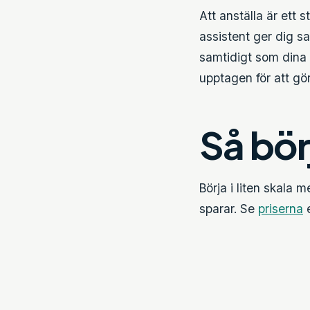
Att anställa är ett s
assistent ger dig s
samtidigt som dina f
upptagen för att gör
Så bör
Börja i liten skala
sparar. Se
priserna
e