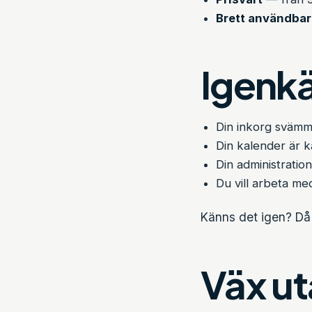
Brett användbar
Igenkä
Din inkorg svämma
Din kalender är 
Din administration
Du vill arbeta me
Känns det igen? Då
Väx ut