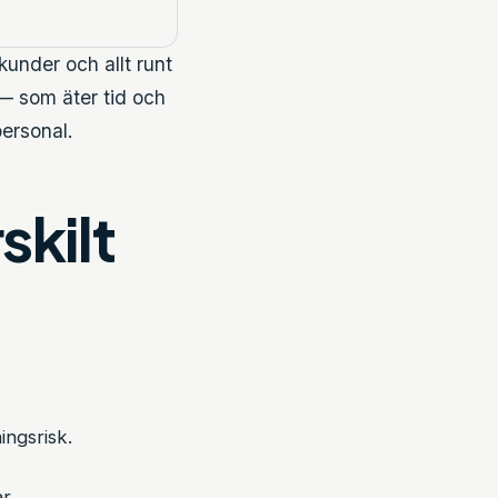
 kunder och allt runt
 — som äter tid och
personal.
skilt
ingsrisk.
r.