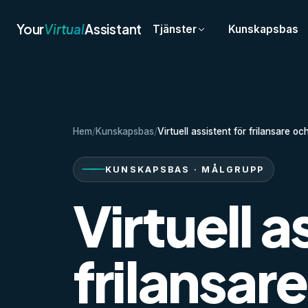
Your
Virtual
Assistant
Tjänster
Kunskapsbas
Hem
/
Kunskapsbas
/
Virtuell assistent för frilansare o
KUNSKAPSBAS · MÅLGRUPP
Virtuell a
frilansar