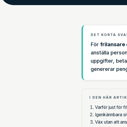
DET KORTA SVA
För
frilansare
anställa person
uppgifter, beta
genererar peng
I DEN HÄR ARTI
Varför just för 
Igenkännbara si
Väx utan att ans