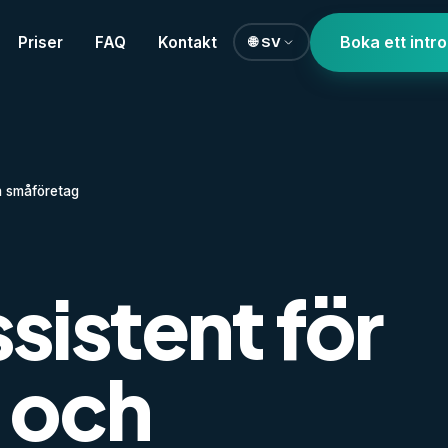
Boka ett intr
Priser
FAQ
Kontakt
🌐 SV
ch småföretag
ssistent för
e och