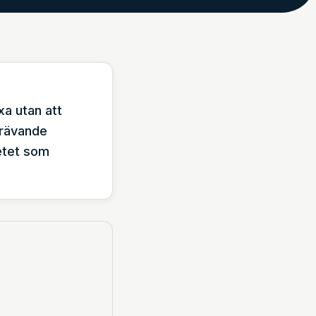
xa utan att
skrävande
betet som