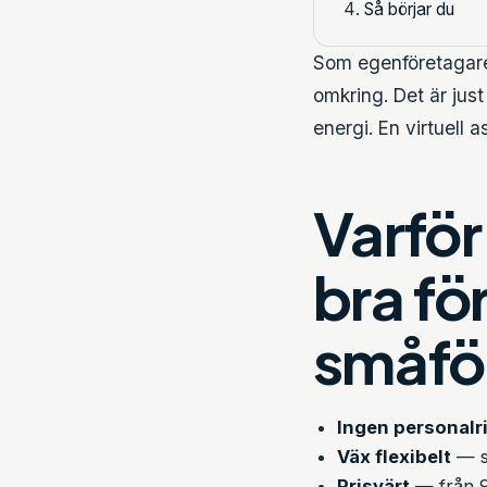
Så börjar du
Som egenföretagare e
omkring. Det är jus
energi. En virtuell a
Varför
bra fö
småfö
Ingen personalr
Väx flexibelt
— s
Prisvärt
— från 9