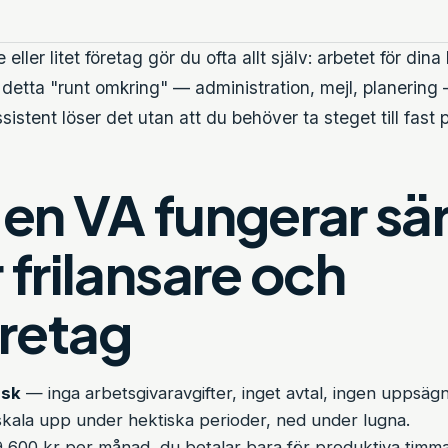
ller litet företag gör du ofta allt själv: arbetet för dina
t detta "runt omkring" — administration, mejl, planering
ssistent löser det utan att du behöver ta steget till fast 
 en VA fungerar sär
r frilansare och
retag
isk
— inga arbetsgivaravgifter, inget avtal, ingen uppsägn
kala upp under hektiska perioder, ned under lugna.
 600 kr per månad, du betalar bara för produktiva timma