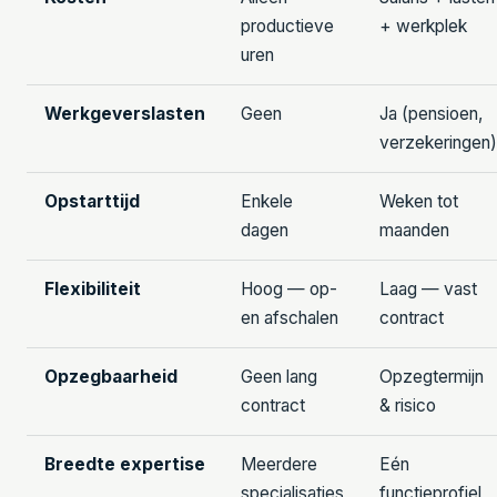
productieve
+ werkplek
uren
Werkgeverslasten
Geen
Ja (pensioen,
verzekeringen)
Opstarttijd
Enkele
Weken tot
dagen
maanden
Flexibiliteit
Hoog — op-
Laag — vast
en afschalen
contract
Opzegbaarheid
Geen lang
Opzegtermijn
contract
& risico
Breedte expertise
Meerdere
Eén
specialisaties
functieprofiel